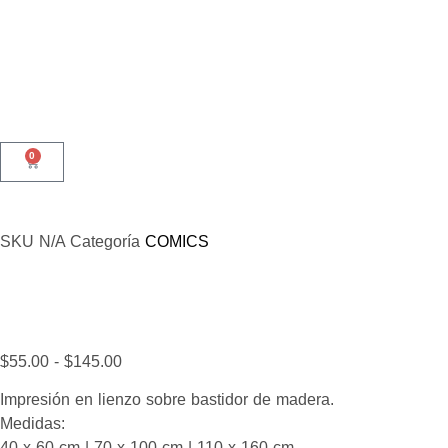
0
SKU
N/A
Categoría
COMICS
$
55.00
-
$
145.00
Impresión en lienzo sobre bastidor de madera.
Medidas:
40 x 60 cm | 70 x 100 cm | 110 x 160 cm