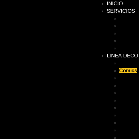
INICIO
SERVICIOS
FACHA
IMAGEN
LETRE
BRANDI
DISEÑO
LÍNEA DECO
Painting
Comics
Music
Trendin
Icons
Motivati
Movies
Soccer
Modern 
Kids
Gamers