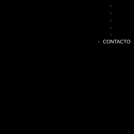
Racing
Retro
Harry Po
Star Wa
Lego
CONTACTO