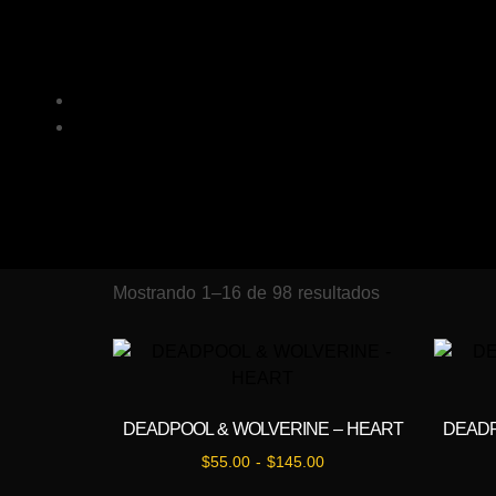
Mostrando 1–16 de 98 resultados
DEADPOOL & WOLVERINE – HEART
DEADP
$
55.00
-
$
145.00