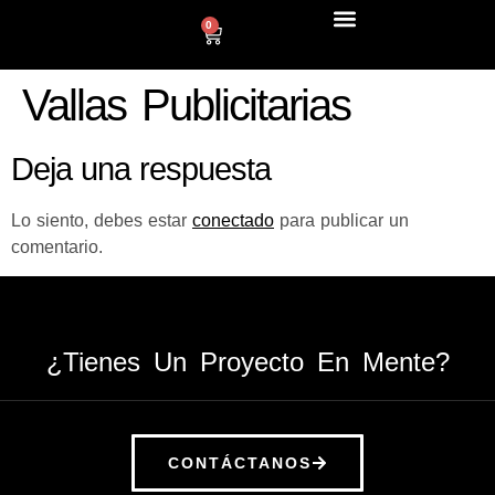
0
LÍNEA DECO
Vallas Publicitarias
Deja una respuesta
Lo siento, debes estar
conectado
para publicar un
comentario.
¿Tienes Un Proyecto En Mente?
CONTÁCTANOS