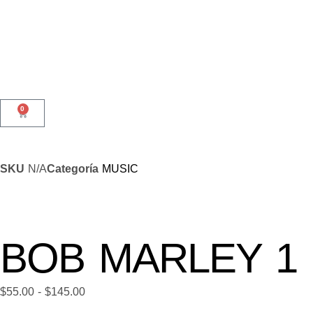
0
SKU
N/A
Categoría
MUSIC
BOB MARLEY 1
$
55.00
-
$
145.00