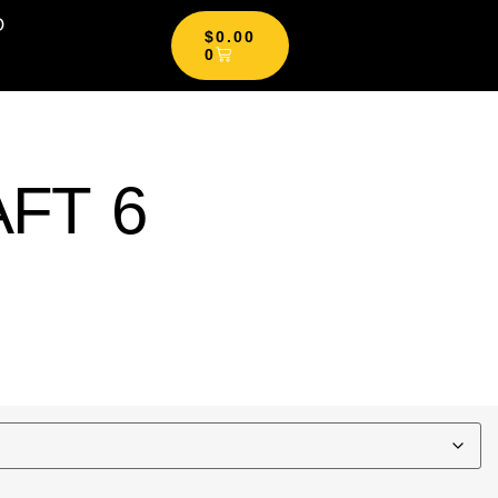
O
$
0.00
0
FT 6