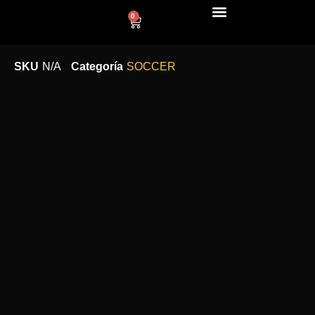
0
LÍNEA DECO
SKU
N/A
Categoría
SOCCER