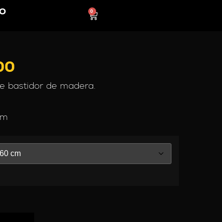
O
0
00
re bastidor de madera.
cm