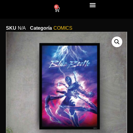
0
LÍNEA DECO
SKU
N/A
Categoría
COMICS