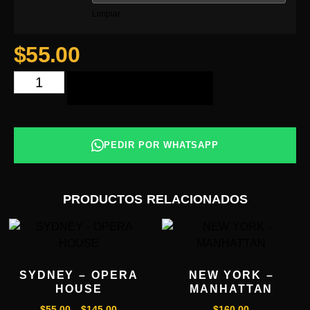
Limpiar
$
55.00
AÑADIR AL CARRITO
PEDIR POR WHATSAPP
PRODUCTOS RELACIONADOS
SYDNEY – OPERA
NEW YORK –
HOUSE
MANHATTAN
$
55.00
-
$
145.00
$
160.00