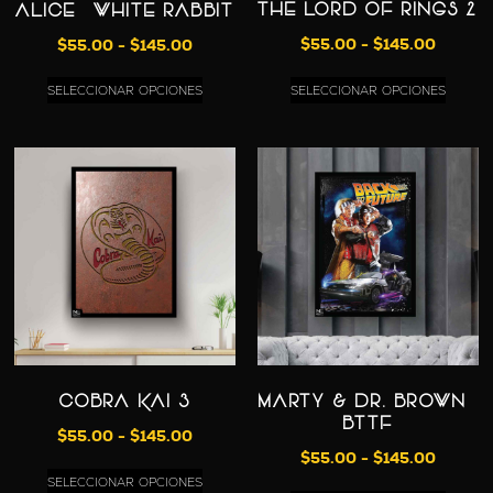
THE LORD OF RINGS 2
ALICE – WHITE RABBIT
$
55.00
-
$
145.00
$
55.00
-
$
145.00
SELECCIONAR OPCIONES
SELECCIONAR OPCIONES
COBRA KAI 3
MARTY & Dr. BROWN –
BTTF
$
55.00
-
$
145.00
$
55.00
-
$
145.00
SELECCIONAR OPCIONES