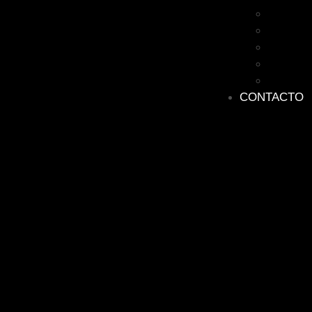
Racing
Retro
Harry Po
Star Wa
Lego
CONTACTO