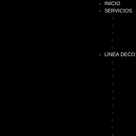
INICIO
SERVICIOS
FACHA
IMAGEN
LETRE
BRANDI
DISEÑO
LÍNEA DECO
Painting
Comics
Music
Trendin
Icons
Motivati
Movies
Soccer
Modern 
Kids
Gamers